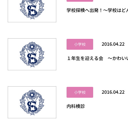
学校探検へ出発！～学校はど
2016.04.22
小学校
１年生を迎える会 ～かわい
2016.04.22
小学校
内科検診