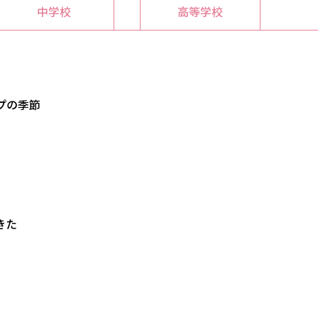
中学校
高等学校
プの季節
きた