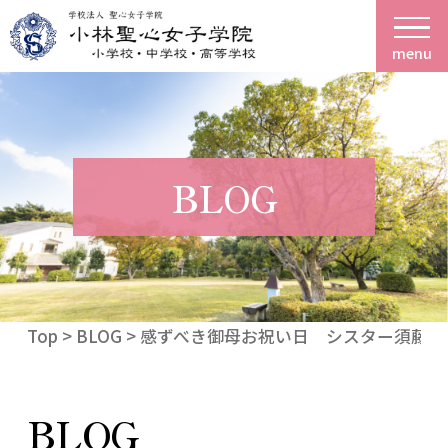
menu
BLOG
Top
>
BLOG
> 感ずべき御母お祝い日 シスター須藤
BLOG