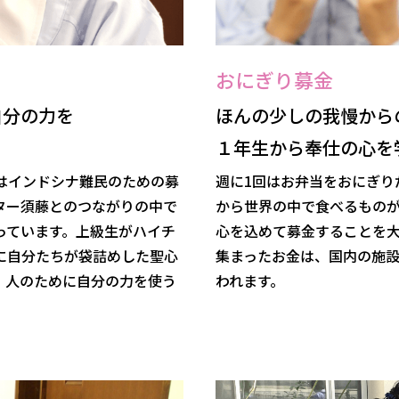
おにぎり募金
自分の力を
ほんの少しの我慢から
１年生から奉仕の心を
はインドシナ難民のための募
週に1回はお弁当をおにぎり
ター須藤とのつながりの中で
から世界の中で食べるもの
っています。上級生がハイチ
心を込めて募金することを
に自分たちが袋詰めした聖心
集まったお金は、国内の施
、人のために自分の力を使う
われます。