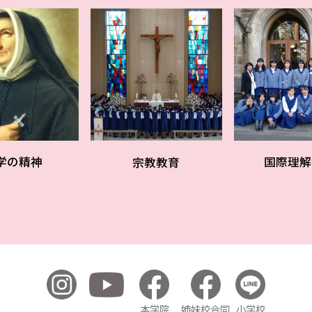
学の精神
国際理解
宗教教育
本学院
姉妹校合同
小学校