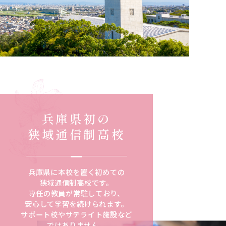
兵庫県初の
狭域通信制高校
兵庫県に本校を置く初めての
狭域通信制高校です。
専任の教員が常駐しており、
安心して学習を続けられます。
サポート校や
サテライト施設など
ではありません。