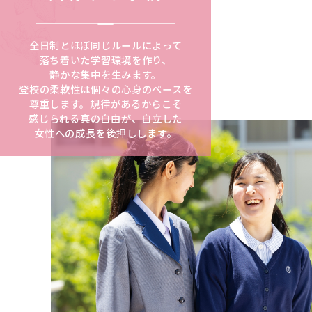
全日制とほぼ同じルールによって
落ち着いた
学習環境を作り、
静かな集中を生みます。
登校の柔軟性は個々の心身のペースを
尊重します。規律があるからこそ
感じられる
真の自由が、自立した
女性への成長を後押しします。