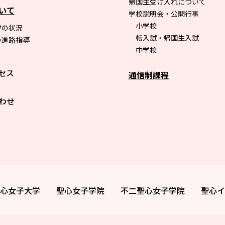
帰国生受け入れについて
いて
学校説明会・公開行事
小学校
学の状況
転入試・帰国生入試
の進路指導
中学校
セス
通信制課程
わせ
心女子大学
聖心女子学院
不二聖心女子学院
聖心イ