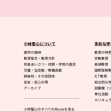
小林聖心について
多彩な学
建学の精神
教育の特色
教育理念・教育方針
宗教教育
校長あいさつ・校歌・学院の歴史
英語教育
児童・生徒数／教職員数
国際理解
姉妹校・その他団体
ICT教育
安全・安心対策
総合的な
アーカイブ
図書館
（
奉仕活動
カリキュ
小林聖心のすべてのMovieを見る