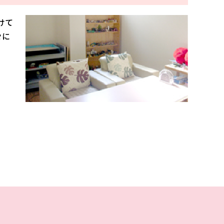
けて
々に