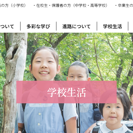
者の方（小学校）
・在校生・保護者の方（中学校・高等学校）
・卒業生
ス
について
多彩な学び
進路について
学校生活
学校生活