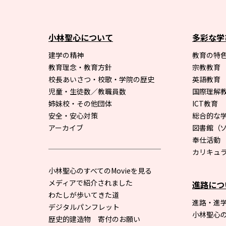
小林聖心について
多彩な学
建学の精神
教育の特色
教育理念・教育方針
宗教教育
校長あいさつ・校歌・学院の歴史
英語教育
児童・生徒数／教職員数
国際理解
姉妹校・その他団体
ICT教育
安全・安心対策
総合的な
アーカイブ
図書館
（
奉仕活動
カリキュ
小林聖心のすべてのMovieを見る
メディアで紹介されました
進路につ
わたしが歩いてきた道
進路・進
デジタルパンフレット
小林聖心
歴史的建造物 寄付のお願い