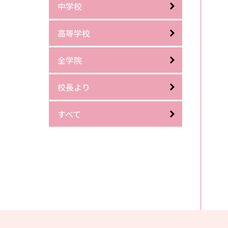
中学校
高等学校
全学院
校長より
すべて