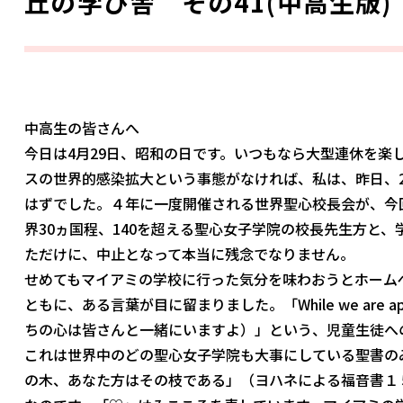
丘の学び舎 その41(中高生版)
中高生の皆さんへ
今日は4月29日、昭和の日です。いつもなら大型連休を楽
スの世界的感染拡大という事態がなければ、私は、昨日、
はずでした。４年に一度開催される世界聖心校長会が、今
界30ヵ国程、140を超える聖心女子学院の校長先生方と
ただけに、中止となって本当に残念でなりません。
せめてもマイアミの学校に行った気分を味わおうとホーム
ともに、ある言葉が目に留まりました。「While we are apa
ちの心は皆さんと一緒にいますよ）」という、児童生徒へ
これは世界中のどの聖心女子学院も大事にしている聖書の
の木、あなた方はその枝である」（ヨハネによる福音書１