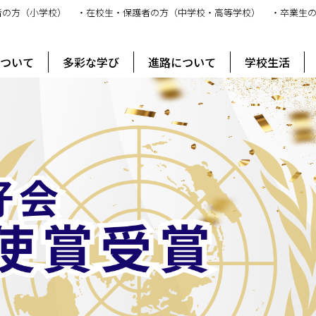
者の方（小学校）
・在校生・保護者の方（中学校・高等学校）
・卒業生
ス
について
多彩な学び
進路について
学校生活