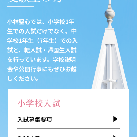
小林聖心では、小学校1年
生での入試だけでなく、中
学校1年生（7年生）での入
試と、転入試・帰国生入試
を行っています。学校説明
会や公開行事にもぜひお越
しください。
小学校入試
入試募集要項