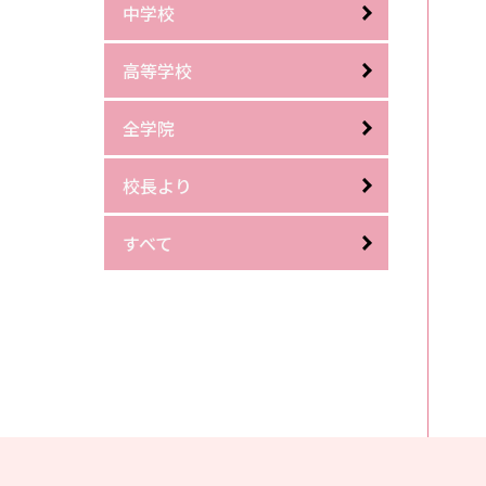
中学校
高等学校
全学院
校長より
すべて