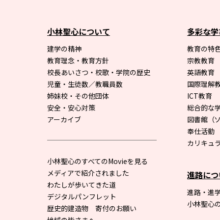
小林聖心について
多彩な学
建学の精神
教育の特色
教育理念・教育方針
宗教教育
校長あいさつ・校歌・学院の歴史
英語教育
児童・生徒数／教職員数
国際理解
姉妹校・その他団体
ICT教育
安全・安心対策
総合的な
アーカイブ
図書館
（
奉仕活動
カリキュ
小林聖心のすべてのMovieを見る
メディアで紹介されました
進路につ
わたしが歩いてきた道
進路・進
デジタルパンフレット
小林聖心
歴史的建造物 寄付のお願い