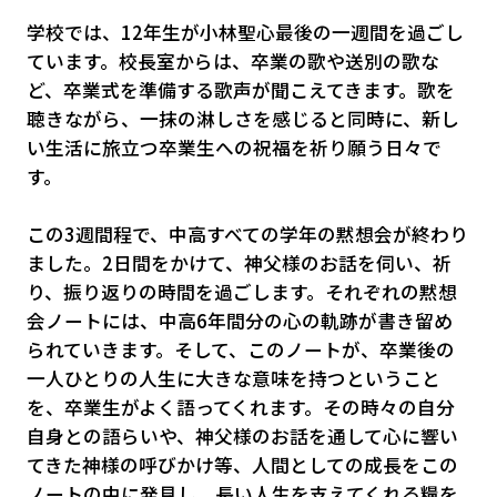
学校では、12年生が小林聖心最後の一週間を過ごし
ています。校長室からは、卒業の歌や送別の歌な
ど、卒業式を準備する歌声が聞こえてきます。歌を
聴きながら、一抹の淋しさを感じると同時に、新し
い生活に旅立つ卒業生への祝福を祈り願う日々で
す。
この3週間程で、中高すべての学年の黙想会が終わり
ました。2日間をかけて、神父様のお話を伺い、祈
り、振り返りの時間を過ごします。それぞれの黙想
会ノートには、中高6年間分の心の軌跡が書き留め
られていきます。そして、このノートが、卒業後の
一人ひとりの人生に大きな意味を持つということ
を、卒業生がよく語ってくれます。その時々の自分
自身との語らいや、神父様のお話を通して心に響い
てきた神様の呼びかけ等、人間としての成長をこの
ノートの中に発見し、長い人生を支えてくれる糧を