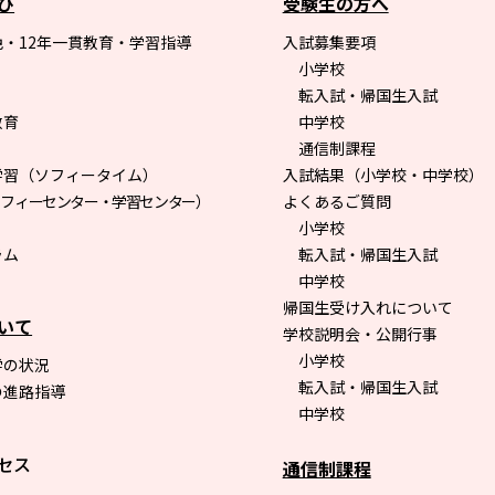
び
受験生の方へ
・12年一貫教育・学習指導
入試募集要項
小学校
転入試・帰国生入試
教育
中学校
通信制課程
学習（ソフィータイム）
入試結果（小学校・中学校）
ソフィーセンター・学習センター）
よくあるご質問
小学校
ラム
転入試・帰国生入試
中学校
帰国生受け入れについて
いて
学校説明会・公開行事
小学校
学の状況
転入試・帰国生入試
の進路指導
中学校
セス
通信制課程