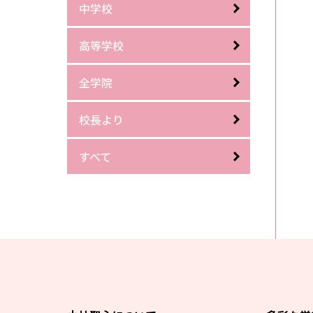
中学校
高等学校
全学院
校長より
すべて