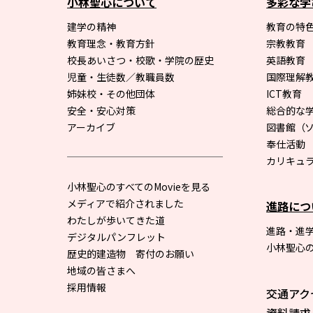
小林聖心について
多彩な学
建学の精神
教育の特色
教育理念・教育方針
宗教教育
校長あいさつ・校歌・学院の歴史
英語教育
児童・生徒数／教職員数
国際理解
姉妹校・その他団体
ICT教育
安全・安心対策
総合的な
アーカイブ
図書館
（
奉仕活動
カリキュ
小林聖心のすべてのMovieを見る
メディアで紹介されました
進路につ
わたしが歩いてきた道
進路・進
デジタルパンフレット
小林聖心
歴史的建造物 寄付のお願い
地域の皆さまへ
採用情報
交通アク