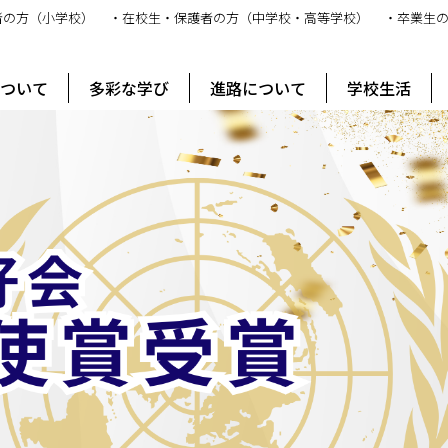
者の方（小学校）
・在校生・保護者の方（中学校・高等学校）
・卒業生
ス
について
多彩な学び
進路について
学校生活