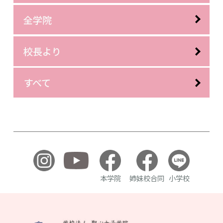
全学院
校長より
すべて
本学院
姉妹校合同
小学校