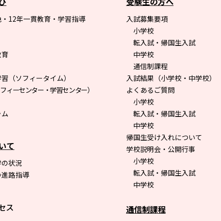
び
受験生の方へ
・12年一貫教育・学習指導
入試募集要項
小学校
転入試・帰国生入試
教育
中学校
通信制課程
学習（ソフィータイム）
入試結果（小学校・中学校）
ソフィーセンター・学習センター）
よくあるご質問
小学校
ラム
転入試・帰国生入試
中学校
帰国生受け入れについて
いて
学校説明会・公開行事
小学校
学の状況
転入試・帰国生入試
の進路指導
中学校
セス
通信制課程