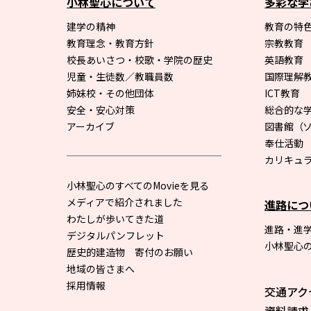
小林聖心について
多彩な学
建学の精神
教育の特色
教育理念・教育方針
宗教教育
校長あいさつ・校歌・学院の歴史
英語教育
児童・生徒数／教職員数
国際理解
姉妹校・その他団体
ICT教育
安全・安心対策
総合的な
アーカイブ
図書館
（
奉仕活動
カリキュ
小林聖心のすべてのMovieを見る
メディアで紹介されました
進路につ
わたしが歩いてきた道
進路・進
デジタルパンフレット
小林聖心
歴史的建造物 寄付のお願い
地域の皆さまへ
採用情報
交通アク