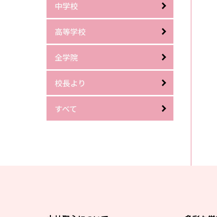
中学校
高等学校
全学院
校長より
すべて