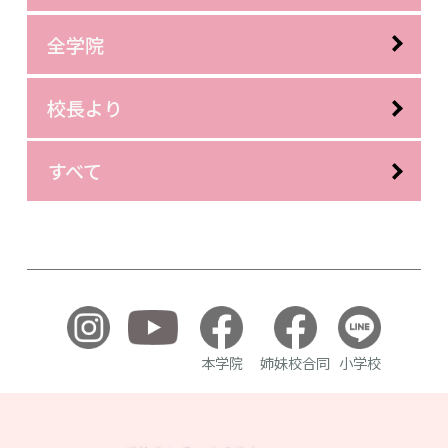
全学院
校長より
すべて
本学院
姉妹校合同
小学校