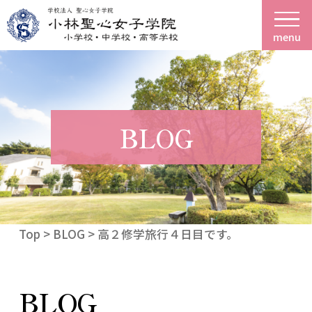
menu
BLOG
Top
>
BLOG
> 高２修学旅行４日目です。
BLOG