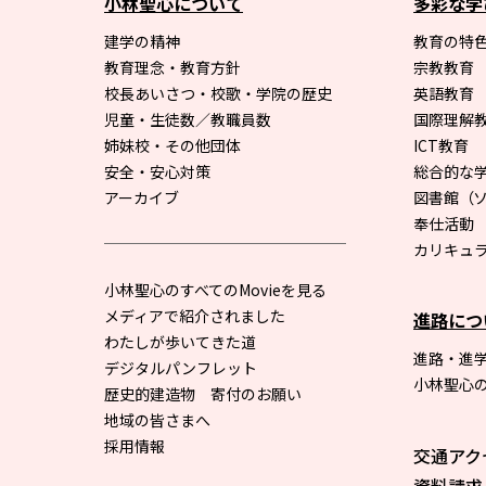
小林聖心について
多彩な学
建学の精神
教育の特色
教育理念・教育方針
宗教教育
校長あいさつ・校歌・学院の歴史
英語教育
児童・生徒数／教職員数
国際理解
姉妹校・その他団体
ICT教育
安全・安心対策
総合的な
アーカイブ
図書館
（
奉仕活動
カリキュ
小林聖心のすべてのMovieを見る
メディアで紹介されました
進路につ
わたしが歩いてきた道
進路・進
デジタルパンフレット
小林聖心
歴史的建造物 寄付のお願い
地域の皆さまへ
採用情報
交通アク