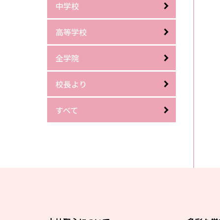
中学校
高等学校
全学院
校長より
すべて