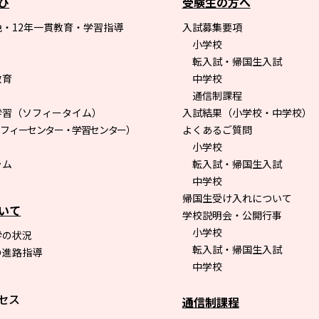
び
受験生の方へ
・12年一貫教育・学習指導
入試募集要項
小学校
転入試・帰国生入試
教育
中学校
通信制課程
学習（ソフィータイム）
入試結果（小学校・中学校）
ソフィーセンター・学習センター）
よくあるご質問
小学校
ラム
転入試・帰国生入試
中学校
帰国生受け入れについて
いて
学校説明会・公開行事
小学校
学の状況
転入試・帰国生入試
の進路指導
中学校
セス
通信制課程