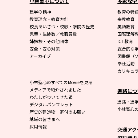
小林聖心について
多彩な学
建学の精神
教育の特色
教育理念・教育方針
宗教教育
校長あいさつ・校歌・学院の歴史
英語教育
児童・生徒数／教職員数
国際理解
姉妹校・その他団体
ICT教育
安全・安心対策
総合的な
アーカイブ
図書館
（
奉仕活動
カリキュ
小林聖心のすべてのMovieを見る
メディアで紹介されました
進路につ
わたしが歩いてきた道
進路・進
デジタルパンフレット
小林聖心
歴史的建造物 寄付のお願い
地域の皆さまへ
採用情報
交通アク