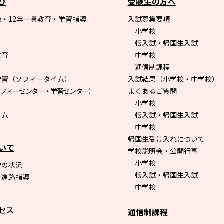
び
受験生の方へ
・12年一貫教育・学習指導
入試募集要項
小学校
転入試・帰国生入試
教育
中学校
通信制課程
学習（ソフィータイム）
入試結果（小学校・中学校）
ソフィーセンター・学習センター）
よくあるご質問
小学校
ラム
転入試・帰国生入試
中学校
帰国生受け入れについて
いて
学校説明会・公開行事
小学校
学の状況
転入試・帰国生入試
の進路指導
中学校
セス
通信制課程