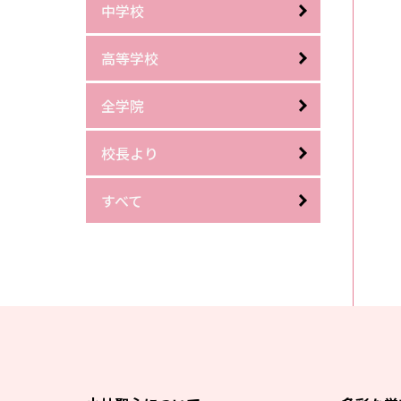
中学校
高等学校
全学院
校長より
すべて