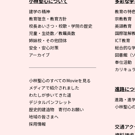
小林聖心について
多彩な学
建学の精神
教育の特色
教育理念・教育方針
宗教教育
校長あいさつ・校歌・学院の歴史
英語教育
児童・生徒数／教職員数
国際理解
姉妹校・その他団体
ICT教育
安全・安心対策
総合的な
アーカイブ
図書館
（
奉仕活動
カリキュ
小林聖心のすべてのMovieを見る
メディアで紹介されました
進路につ
わたしが歩いてきた道
進路・進
デジタルパンフレット
小林聖心
歴史的建造物 寄付のお願い
地域の皆さまへ
採用情報
交通アク