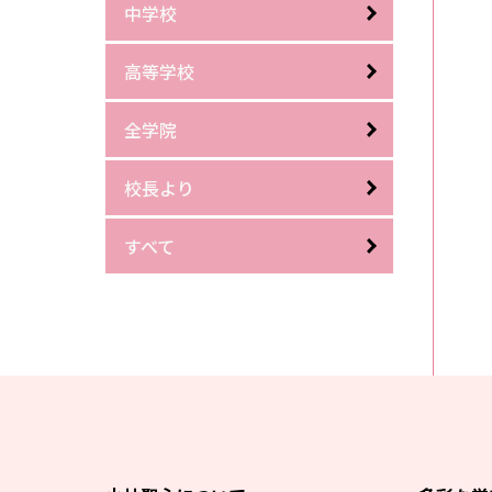
中学校
高等学校
全学院
校長より
すべて