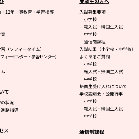
び
受験生の方へ
・12年一貫教育・学習指導
入試募集要項
小学校
転入試・帰国生入試
教育
中学校
通信制課程
学習（ソフィータイム）
入試結果（小学校・中学校）
ソフィーセンター・学習センター）
よくあるご質問
小学校
ラム
転入試・帰国生入試
中学校
帰国生受け入れについて
いて
学校説明会・公開行事
小学校
学の状況
転入試・帰国生入試
の進路指導
中学校
セス
通信制課程