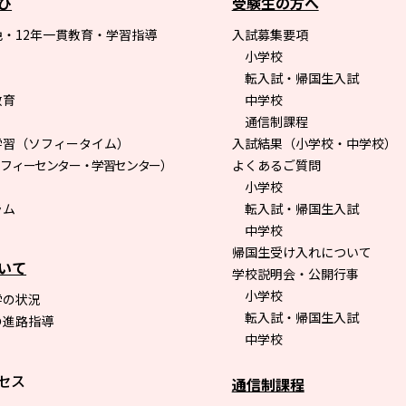
び
受験生の方へ
・12年一貫教育・学習指導
入試募集要項
小学校
転入試・帰国生入試
教育
中学校
通信制課程
学習（ソフィータイム）
入試結果（小学校・中学校）
ソフィーセンター・学習センター）
よくあるご質問
小学校
ラム
転入試・帰国生入試
中学校
帰国生受け入れについて
いて
学校説明会・公開行事
小学校
学の状況
転入試・帰国生入試
の進路指導
中学校
セス
通信制課程