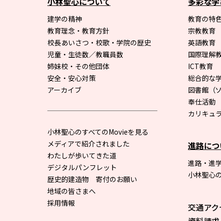
小林聖心について
多彩な学
建学の精神
教育の特色
教育理念・教育方針
宗教教育
校長あいさつ・校歌・学院の歴史
英語教育
児童・生徒数／教職員数
国際理解
姉妹校・その他団体
ICT教育
安全・安心対策
総合的な
アーカイブ
図書館
（
奉仕活動
カリキュ
小林聖心のすべてのMovieを見る
メディアで紹介されました
進路につ
わたしが歩いてきた道
進路・進
デジタルパンフレット
小林聖心
歴史的建造物 寄付のお願い
地域の皆さまへ
採用情報
交通アク