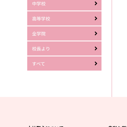
中学校
高等学校
全学院
校長より
すべて