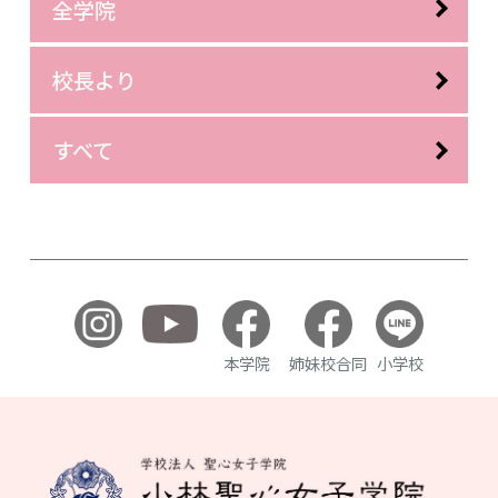
全学院
校長より
すべて
本学院
姉妹校合同
小学校