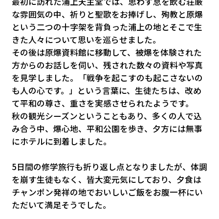
最初に訪れた浦上天主堂では、思わず息を飲む荘厳
な雰囲気の中、祈りと聖歌をお捧げし、殉教と原爆
という二つの十字架を背負った浦上の地とそこで生
きた人々について思いを巡らせました。
その後は原爆資料館に移動して、被爆を体験された
方からのお話しを伺い、残された数々の資料や写真
を見学しました。「戦争を起こすのも起こさないの
も人の心です。」という言葉に、生徒たちは、改め
て平和の尊さ、重さを実感させられたようです。
秋の観光シーズンということもあり、多くの人で込
み合う中、爆心地、平和公園を歩き、夕方には無事
にホテルに到着しました。
5日間の修学旅行も折り返し点となりましたが、体調
を崩す生徒もなく、皆大変元気にしており、夕食は
チャンポン発祥の地でおいしいご飯をお腹一杯にい
ただいて満足そうでした。