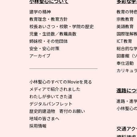
小林聖心について
多彩な学
建学の精神
教育の特色
教育理念・教育方針
宗教教育
校長あいさつ・校歌・学院の歴史
英語教育
児童・生徒数／教職員数
国際理解
姉妹校・その他団体
ICT教育
安全・安心対策
総合的な
アーカイブ
図書館
（
奉仕活動
カリキュ
小林聖心のすべてのMovieを見る
メディアで紹介されました
進路につ
わたしが歩いてきた道
進路・進
デジタルパンフレット
小林聖心
歴史的建造物 寄付のお願い
地域の皆さまへ
採用情報
交通アク