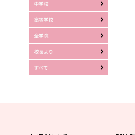
中学校
高等学校
全学院
校長より
すべて