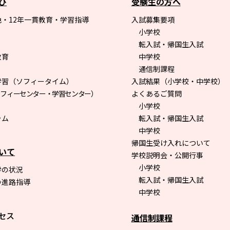
び
受験生の方へ
・12年一貫教育・学習指導
入試募集要項
小学校
転入試・帰国生入試
教育
中学校
通信制課程
学習（ソフィータイム）
入試結果（小学校・中学校）
ソフィーセンター・学習センター）
よくあるご質問
小学校
ラム
転入試・帰国生入試
中学校
帰国生受け入れについて
いて
学校説明会・公開行事
小学校
学の状況
転入試・帰国生入試
の進路指導
中学校
セス
通信制課程