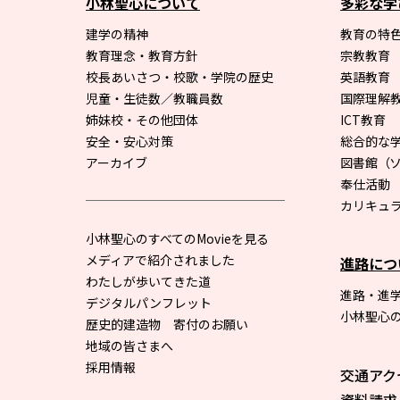
小林聖心について
多彩な学
建学の精神
教育の特色
教育理念・教育方針
宗教教育
校長あいさつ・校歌・学院の歴史
英語教育
児童・生徒数／教職員数
国際理解
姉妹校・その他団体
ICT教育
安全・安心対策
総合的な
アーカイブ
図書館
（
奉仕活動
カリキュ
小林聖心のすべてのMovieを見る
メディアで紹介されました
進路につ
わたしが歩いてきた道
進路・進
デジタルパンフレット
小林聖心
歴史的建造物 寄付のお願い
地域の皆さまへ
採用情報
交通アク