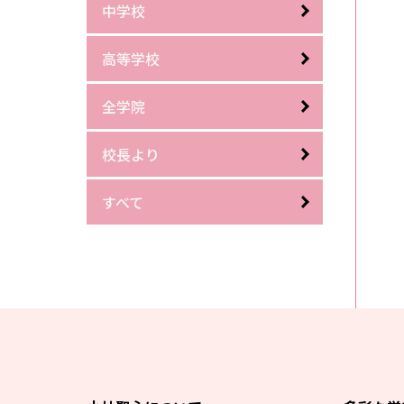
中学校
高等学校
全学院
校長より
すべて