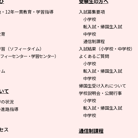
び
受験生の方へ
・12年一貫教育・学習指導
入試募集要項
小学校
転入試・帰国生入試
教育
中学校
通信制課程
学習（ソフィータイム）
入試結果（小学校・中学校）
ソフィーセンター・学習センター）
よくあるご質問
小学校
ラム
転入試・帰国生入試
中学校
帰国生受け入れについて
いて
学校説明会・公開行事
小学校
学の状況
転入試・帰国生入試
の進路指導
中学校
セス
通信制課程