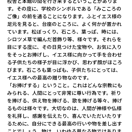
校舎と本館の間を行き来するということがありま
す。その度に、学校のシンボルである「みこころの
ご像」の前を通ることになります。ふとイエス様の
足元を見ると、台座のところに、よく何かが置かれ
ています。松ぼっくり、石ころ、葉っぱ、時には、
シロツメ草で編んだ首飾り等、様々です。それらを
目にする度に、その日見つけた宝物や、お気に入り
をそっとお捧げし、イエス様に向かって手を合わせ
る子供たちの様子が目に浮かび、思わず顔がほころ
びます。石ころも葉っぱも、子供たちにとっては、
イエス様への最高の贈り物なのです。
「お捧げする」ということ。これはどんな宗教にも
みられる、人間にとって非常に尊い行為です。祈り
を捧げる、供え物を捧げる、歌を捧げる等々、捧げ
るものは様々です。大切なのは、人間が神様や仏様
を礼拝し、感謝を伝えたり、喜んでいただいたりす
るために、自分にできる最高の行いや物を差し出す
ことでしょう。物は、いわゆる単なる物ではありま