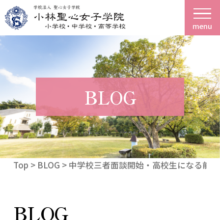
menu
BLOG
Top
>
BLOG
> 中学校三者面談開始・高校生になる前に
BLOG