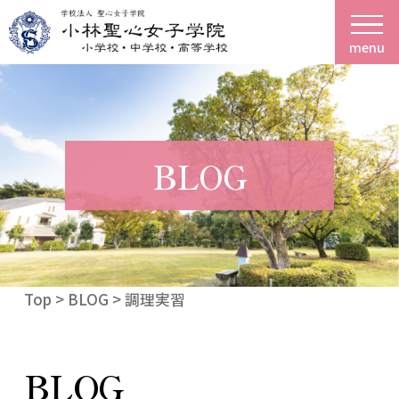
menu
BLOG
Top
>
BLOG
> 調理実習
BLOG