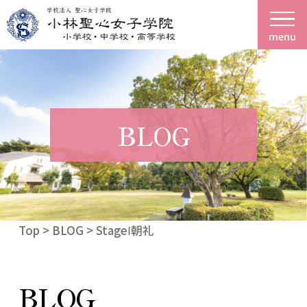
menu
BLOG
Top
>
BLOG
> StageⅠ朝礼
BLOG