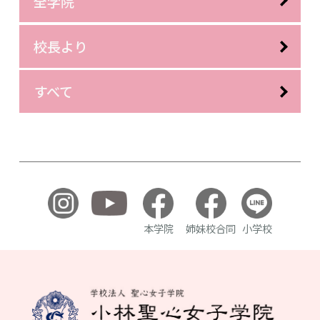
全学院
校長より
すべて
本学院
姉妹校合同
小学校