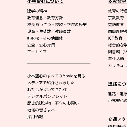
小林聖心について
多彩な学
建学の精神
教育の特色
教育理念・教育方針
宗教教育
校長あいさつ・校歌・学院の歴史
英語教育
児童・生徒数／教職員数
国際理解
姉妹校・その他団体
ICT教育
安全・安心対策
総合的な
アーカイブ
図書館
（
奉仕活動
カリキュ
小林聖心のすべてのMovieを見る
メディアで紹介されました
進路につ
わたしが歩いてきた道
進路・進
デジタルパンフレット
小林聖心
歴史的建造物 寄付のお願い
地域の皆さまへ
採用情報
交通アク