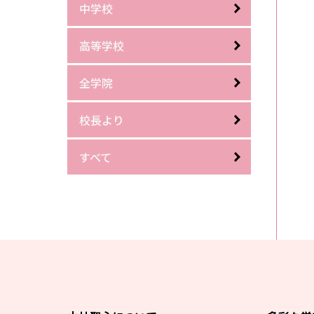
中学校
高等学校
全学院
校長より
すべて