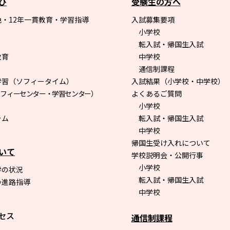
び
受験生の方へ
・12年一貫教育・学習指導
入試募集要項
小学校
転入試・帰国生入試
教育
中学校
通信制課程
学習（ソフィータイム）
入試結果（小学校・中学校）
ソフィーセンター・学習センター）
よくあるご質問
小学校
ラム
転入試・帰国生入試
中学校
帰国生受け入れについて
いて
学校説明会・公開行事
小学校
学の状況
転入試・帰国生入試
の進路指導
中学校
セス
通信制課程