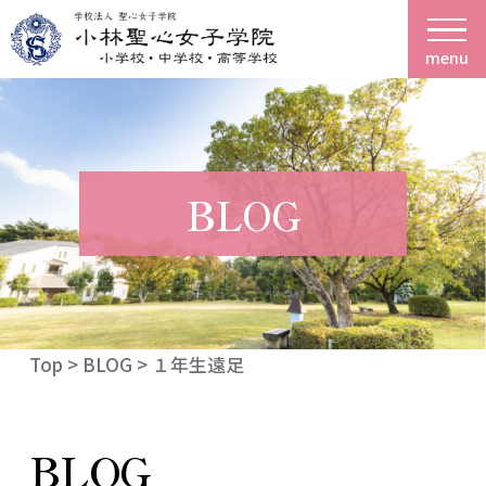
menu
BLOG
Top
>
BLOG
> １年生遠足
BLOG