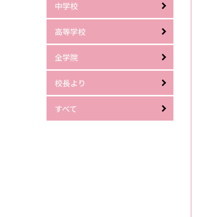
中学校
高等学校
全学院
校長より
すべて