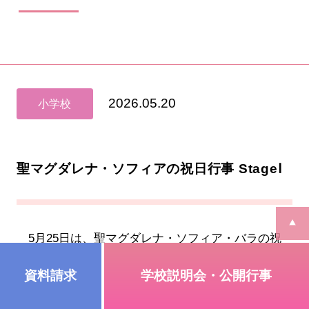
2026.05.20
小学校
聖マグダレナ・ソフィアの祝日行事 StageⅠ
5月25日は、聖マグダレナ・ソフィア・バラの祝
日です。カトリック教会では、聖人が亡くなった日
を「天への誕生日」と呼び、祝日として記念する慣
資料請求
学校説明会・公開行事
わしがあります。マグダレナ・ソフィアが1865年5