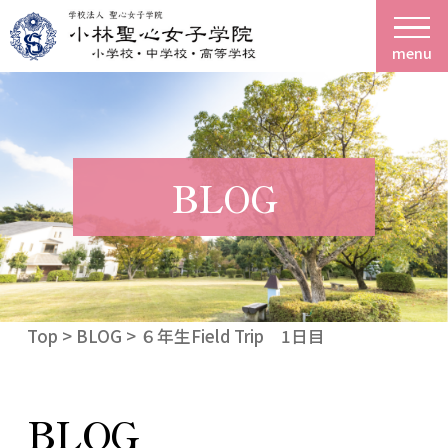
menu
BLOG
Top
>
BLOG
> ６年生Field Trip 1日目
BLOG