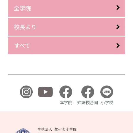
全学院
校長より
すべて
本学院
姉妹校合同
小学校