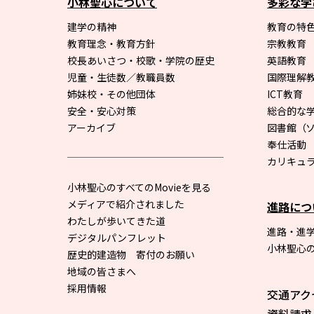
小林聖心について
多彩な学
建学の精神
教育の特色
教育理念・教育方針
宗教教育
校長あいさつ・校歌・学院の歴史
英語教育
児童・生徒数／教職員数
国際理解
姉妹校・その他団体
ICT教育
安全・安心対策
総合的な
アーカイブ
図書館
（
奉仕活動
カリキュ
小林聖心のすべてのMovieを見る
メディアで紹介されました
進路につ
わたしが歩いてきた道
進路・進
デジタルパンフレット
小林聖心
歴史的建造物 寄付のお願い
地域の皆さまへ
採用情報
交通アク