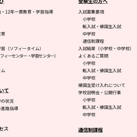
び
受験生の方へ
・12年一貫教育・学習指導
入試募集要項
小学校
転入試・帰国生入試
教育
中学校
通信制課程
学習（ソフィータイム）
入試結果（小学校・中学校）
ソフィーセンター・学習センター）
よくあるご質問
小学校
ラム
転入試・帰国生入試
中学校
帰国生受け入れについて
いて
学校説明会・公開行事
小学校
学の状況
転入試・帰国生入試
の進路指導
中学校
セス
通信制課程