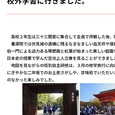
校外学習に行きました。
高校２年生は三十三間堂に集合して全員で拝観した後、
養源院では伏見城の遺構に残るなまなましい血天井や俵
伯一門による迫力ある障壁画と紅葉が始まった美しい庭園
日本史の授業で学んだ空也上人立像を見ることができまし
地図を見ながらの班別自主研修は、３月の修学旅行に向
にぎやかな二年坂でのお土産さがしや、甘味処でいただい
のなかった楽しみでした。