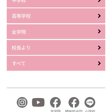
高等学校
全学院
校長より
すべて
本学院
姉妹校合同
小学校