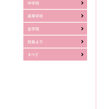
中学校
高等学校
全学院
校長より
すべて