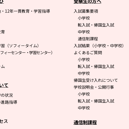
び
受験生の方へ
・12年一貫教育・学習指導
入試募集要項
小学校
転入試・帰国生入試
教育
中学校
通信制課程
学習（ソフィータイム）
入試結果（小学校・中学校）
ソフィーセンター・学習センター）
よくあるご質問
小学校
ラム
転入試・帰国生入試
中学校
帰国生受け入れについて
いて
学校説明会・公開行事
小学校
学の状況
転入試・帰国生入試
の進路指導
中学校
セス
通信制課程