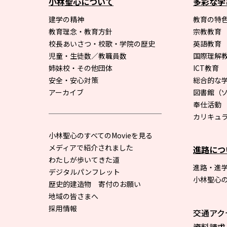
小林聖心について
多彩な学
建学の精神
教育の特色
教育理念・教育方針
宗教教育
校長あいさつ・校歌・学院の歴史
英語教育
児童・生徒数／教職員数
国際理解
姉妹校・その他団体
ICT教育
安全・安心対策
総合的な
アーカイブ
図書館
（
奉仕活動
カリキュ
小林聖心のすべてのMovieを見る
メディアで紹介されました
進路につ
わたしが歩いてきた道
進路・進
デジタルパンフレット
小林聖心
歴史的建造物 寄付のお願い
地域の皆さまへ
採用情報
交通アク