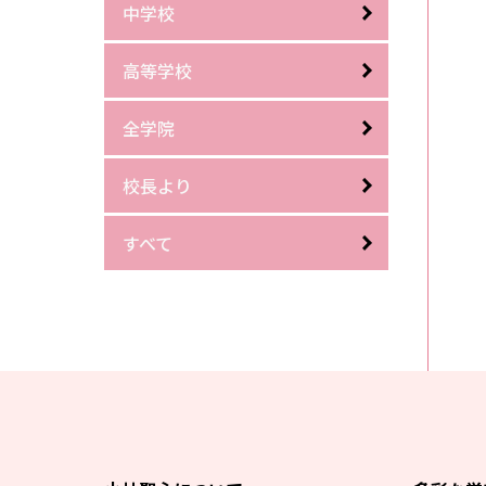
中学校
高等学校
全学院
校長より
すべて