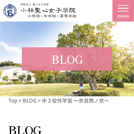
menu
BLOG
Top
>
BLOG
> 中２校外学習 ～奈良西ノ京～
BLOG