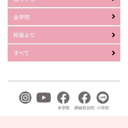
全学院
校長より
すべて
本学院
姉妹校合同
小学校