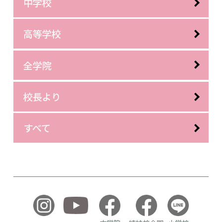
中学校
高等学校
全学院
校長より
すべて