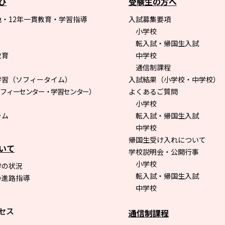
び
受験生の方へ
・12年一貫教育・学習指導
入試募集要項
小学校
転入試・帰国生入試
教育
中学校
通信制課程
学習（ソフィータイム）
入試結果（小学校・中学校）
ソフィーセンター・学習センター）
よくあるご質問
小学校
ラム
転入試・帰国生入試
中学校
帰国生受け入れについて
いて
学校説明会・公開行事
小学校
学の状況
転入試・帰国生入試
の進路指導
中学校
セス
通信制課程