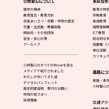
小林聖心について
多彩な学
建学の精神
教育の特色
教育理念・教育方針
宗教教育
校長あいさつ・校歌・学院の歴史
英語教育
児童・生徒数／教職員数
国際理解
姉妹校・その他団体
ICT教育
安全・安心対策
総合的な
アーカイブ
図書館
（
奉仕活動
カリキュ
小林聖心のすべてのMovieを見る
メディアで紹介されました
進路につ
わたしが歩いてきた道
進路・進
デジタルパンフレット
小林聖心
歴史的建造物 寄付のお願い
地域の皆さまへ
採用情報
交通アク