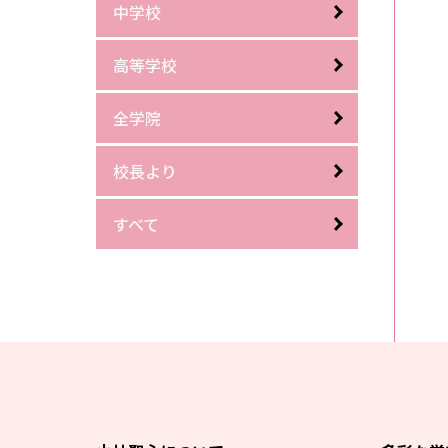
中学校
高等学校
全学院
校長より
すべて