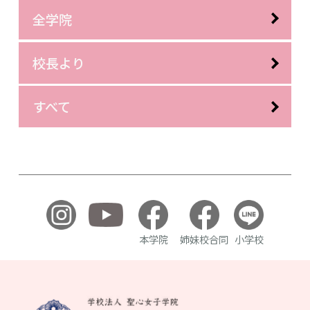
全学院
校長より
すべて
本学院
姉妹校合同
小学校